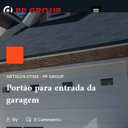
ARTIGOS ÚTEIS - PP GROUP
Portão para entrada da
garagem
By
0 Comments