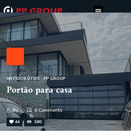
ARTIGOS ÚTEIS - PP GROUP
Portão para casa
By
0 Comments
44
580