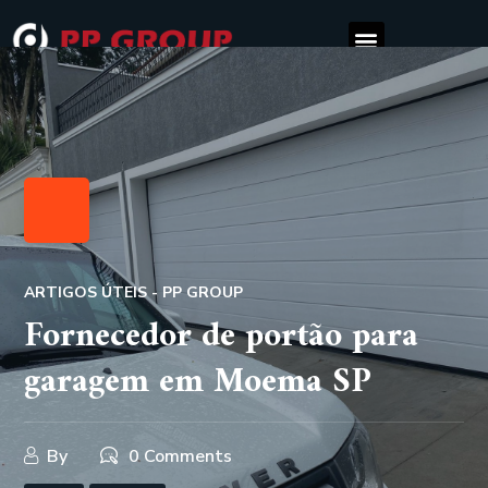
ARTIGOS ÚTEIS - PP GROUP
Fornecedor de portão para
garagem em Moema SP
By
0 Comments