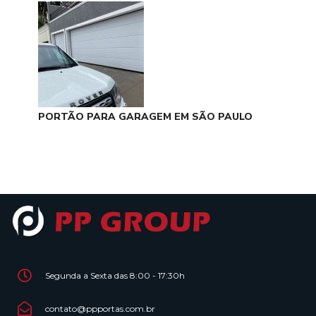
PORTÃO PARA GARAGEM EM SÃO PAULO
Segunda a Sexta das 8:00 - 17:30h
contato@ppportas.com.br