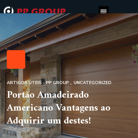
ARTIGOS ÚTEIS - PP GROUP
UNCATEGORIZED
Portão Amadeirado
Americano Vantagens ao
Adquirir um destes!