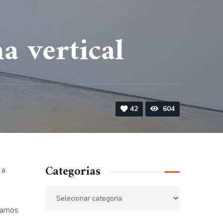
a vertical
42
604
Categorias
 a
tamos