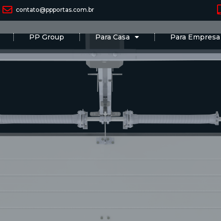
contato@ppportas.com.br
PP Group
Para Casa
Para Empresa