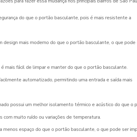
azões para fazer essa mudança nos principais bairros de São Pau
egurança do que o portão basculante, pois é mais resistente a
m design mais moderno do que o portão basculante, o que pode
é mais fácil de limpar e manter do que o portão basculante.
facilmente automatizado, permitindo uma entrada e saída mais
onado possui um melhor isolamento térmico e acústico do que o 
s com muito ruído ou variações de temperatura.
a menos espaço do que o portão basculante, o que pode ser im