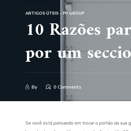
ARTIGOS ÚTEIS - PP GROUP
10 Razões par
por um secci
By
0 Comments
Se você está pensando em trocar o portão da sua g