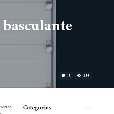
 basculante
45
486
Categorias
 portão